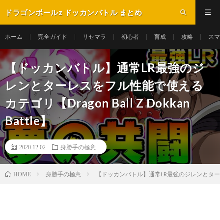
ドラゴンボールz ドッカンバトル まとめ
ホーム
完全ガイド
リセマラ
初心者
育成
攻略
スマ
【ドッカンバトル】通常LR最強のジ
レンとターレスをフル性能で使える
カテゴリ【Dragon Ball Z Dokkan
Battle】
2020.12.02
身勝手の極意
身勝手の極意
【ドッカンバトル】通常LR最強のジレンとターレスをフル
HOME