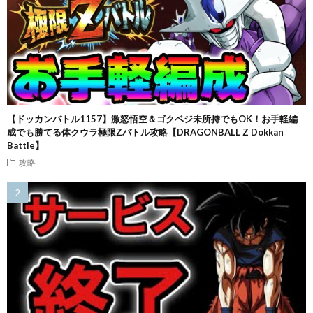
【ドッカンバトル1157】激怒悟空＆ゴクベジ未所持でもOK！お手軽編
成でも勝てる体クウラ極限Zバトル攻略【DRAGONBALL Z Dokkan
Battle】
攻略