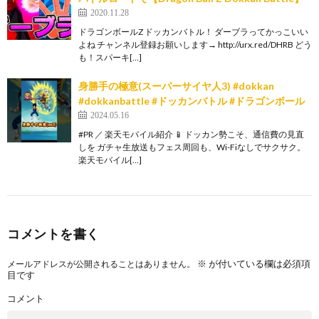
2020.11.28
ドラゴンボールZ ドッカンバトル！ ダーブラってかっこいい
よね チャンネル登録お願いします→ http://urx.red/DHRB どう
も！スパーキ[…]
身勝手の極意(スーパーサイヤ人3) #dokkan
#dokkanbattle #ドッカンバトル #ドラゴンボール
2024.05.16
#PR ／ 楽天モバイル紹介 📱 ドッカン勢こそ、通信費の見直
しを ガチャ生放送もフェス周回も、Wi-Fiなしでサクサク。
楽天モバイル[…]
コメントを書く
※
が付いている欄は必須項
メールアドレスが公開されることはありません。
目です
コメント