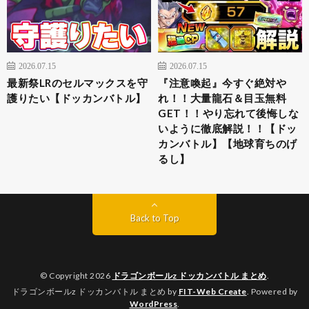
2026.07.15
2026.07.15
最新祭LRのセルマックスを守
『注意喚起』今すぐ絶対や
護りたい【ドッカンバトル】
れ！！大量龍石＆目玉無料
GET！！やり忘れて後悔しな
いように徹底解説！！【ドッ
カンバトル】【地球育ちのげ
るし】
Back to Top
© Copyright 2026
ドラゴンボールz ドッカンバトル まとめ
.
ドラゴンボールz ドッカンバトル まとめ by
FIT-Web Create
. Powered by
WordPress
.