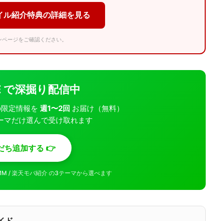
イル紹介特典の詳細を見る
ンページをご確認ください。
INE で深掘り配信中
モバの限定情報を
週1〜2回
お届け（無料）
ーマだけ選んで受け取れます
だち追加する 👉
MMM / 楽天モバ紹介 の3テーマから選べます