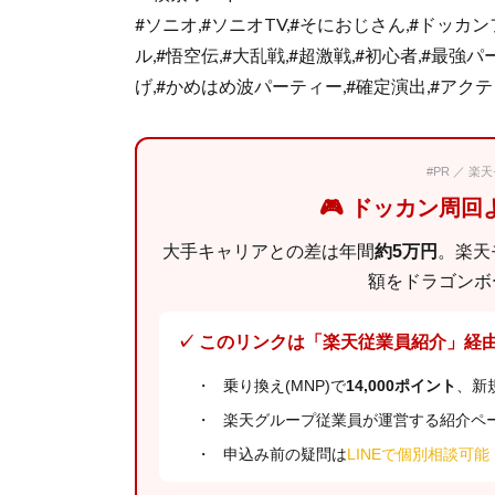
#ソニオ,#ソニオTV,#そにおじさん,#ドッカン
ル,#悟空伝,#大乱戦,#超激戦,#初心者,#最強
げ,#かめはめ波パーティー,#確定演出,#アク
#PR ／ 
🎮 ドッカン周
大手キャリアとの差は年間
約5万円
。楽天
額をドラゴンボ
✓ このリンクは「楽天従業員紹介」経
乗り換え(MNP)で
14,000ポイント
、新
楽天グループ従業員が運営する紹介ペ
申込み前の疑問は
LINEで個別相談可能