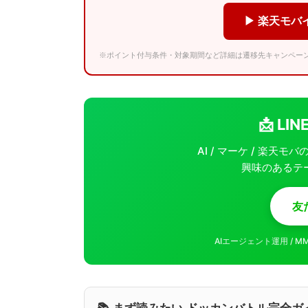
▶ 楽天モバ
※ポイント付与条件・対象期間など詳細は遷移先キャンペー
📩 L
AI / マーケ / 楽天
興味のあるテ
友
AIエージェント運用 / 