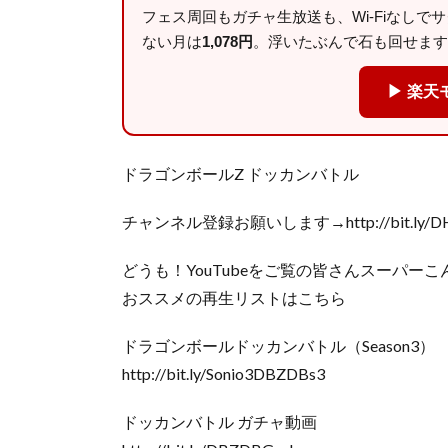
フェス周回もガチャ生放送も、Wi-Fiなしで
ない月は
1,078円
。浮いたぶんで石も回せます
▶ 楽天
ドラゴンボールZ ドッカンバトル
チャンネル登録お願いします→http://bit.ly/D
どうも！YouTubeをご覧の皆さんスーパー
おススメの再生リストはこちら
ドラゴンボールドッカンバトル（Season3）
http://bit.ly/Sonio3DBZDBs3
ドッカンバトル ガチャ動画