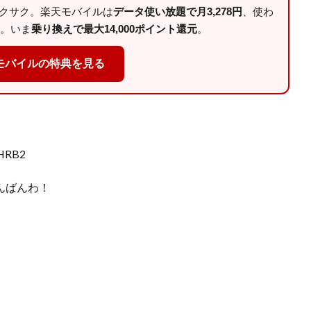
サクサク。楽天モバイルは
データ使い放題で月3,278円
、使わ
。いま
乗り換えで最大14,000ポイント還元
。
モバイルの特典を見る
HRB2
こんばんわ！