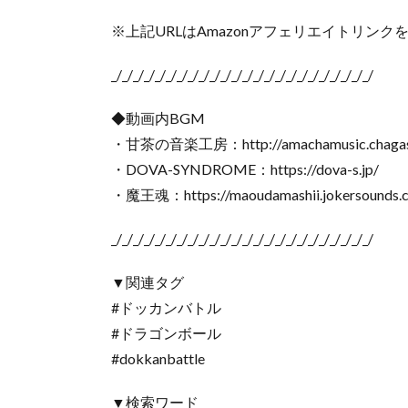
※上記URLはAmazonアフェリエイトリン
_/_/_/_/_/_/_/_/_/_/_/_/_/_/_/_/_/_/_/_/_/_/_/_/
◆動画内BGM
・甘茶の音楽工房：http://amachamusic.chagas
・DOVA-SYNDROME：https://dova-s.jp/
・魔王魂：https://maoudamashii.jokersounds.
_/_/_/_/_/_/_/_/_/_/_/_/_/_/_/_/_/_/_/_/_/_/_/_/
▼関連タグ
#ドッカンバトル
#ドラゴンボール
#dokkanbattle
▼検索ワード