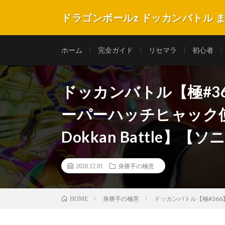
ドラゴンボールz ドッカンバトル 
ホーム
完全ガイド
リセマラ
初心者
ドッカンバトル【極#
ーパーハッチヒャック使って
Dokkan Battle】【
2020.12.01
身勝手の極意
身勝手の極意
ドッカンバトル【極#366
HOME