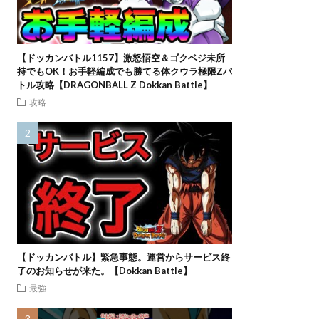
【ドッカンバトル1157】激怒悟空＆ゴクベジ未所
持でもOK！お手軽編成でも勝てる体クウラ極限Zバ
トル攻略【DRAGONBALL Z Dokkan Battle】
攻略
【ドッカンバトル】緊急事態。運営からサービス終
了のお知らせが来た。【Dokkan Battle】
最強