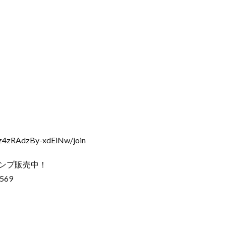
↓
z4zRAdzBy-xdEiNw/join
タンプ販売中！
1569