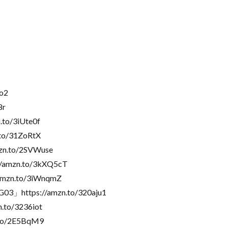
o2
8r
o/3iUte0f
o/31ZoRtX
.to/2SVWuse
mzn.to/3kXQ5cT
zn.to/3iWnqmZ
ps://amzn.to/320aju1
o/3236iot
to/2E5BqM9