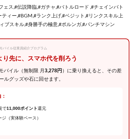
フェス,#伝説降臨,#ガチャ,#バトルロード ,#チェインバト
パーティー,#BGM,#ランク上げ,#ベジット,#リンクスキル上
ティブスキル,#身勝手の極意,#ポルンガ,#パンチマシン
楽天モバイル従業員紹介プログラム
回より先に、スマホ代を削ろう
モバイル（無制限 月
3,278円
）に乗り換えると、その差
ールグッズや石に回せます。
由：
規で
11,000ポイント
還元
ージ（実体験ベース）