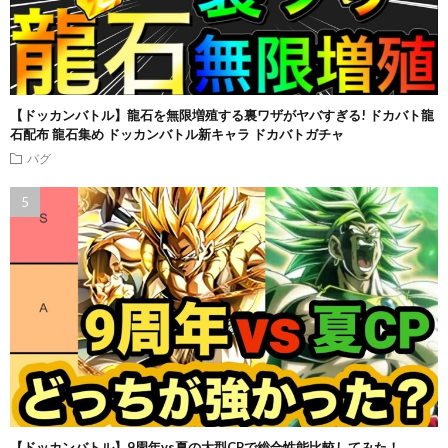
【ドッカンバトル】龍石を無限増殖する裏ワザがヤバすぎる! ドカバト龍
石配布 龍石集め ドッカンバトル新キャラ ドカバトガチャ
バグ
【ドッカンバトル】9周年vs夏の大型CPで総合性能比較してみた！