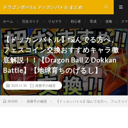
ドラゴンボールz ドッカンバトル まとめ
ホーム
完全ガイド
リセマラ
初心者
育成
攻略
スマ
【ドッカンバトル】悩んでる方へ、
フェスコイン交換おすすめキャラ徹
底解説！！【Dragon Ball Z Dokkan
Battle】【地球育ちのげるし】
2020.11.30
身勝手の極意
身勝手の極意
【ドッカンバトル】悩んでる方へ、フェスコイン交換おす
HOME