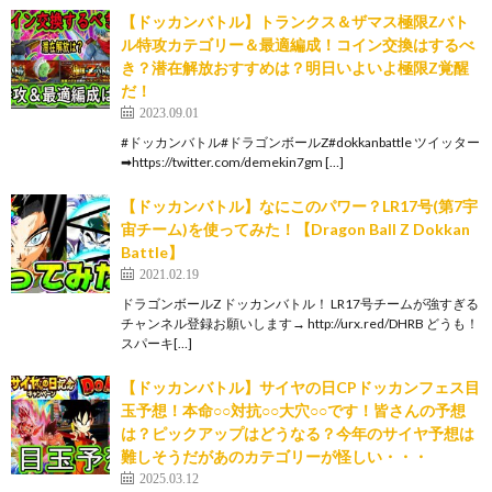
【ドッカンバトル】トランクス＆ザマス極限Zバト
ル特攻カテゴリー＆最適編成！コイン交換はするべ
き？潜在解放おすすめは？明日いよいよ極限Z覚醒
だ！
2023.09.01
#ドッカンバトル#ドラゴンボールZ#dokkanbattle ツイッター
➡https://twitter.com/demekin7gm […]
【ドッカンバトル】なにこのパワー？LR17号(第7宇
宙チーム)を使ってみた！【Dragon Ball Z Dokkan
Battle】
2021.02.19
ドラゴンボールZ ドッカンバトル！ LR17号チームが強すぎる
チャンネル登録お願いします→ http://urx.red/DHRB どうも！
スパーキ[…]
【ドッカンバトル】サイヤの日CPドッカンフェス目
玉予想！本命○○対抗○○大穴○○です！皆さんの予想
は？ピックアップはどうなる？今年のサイヤ予想は
難しそうだがあのカテゴリーが怪しい・・・
2025.03.12