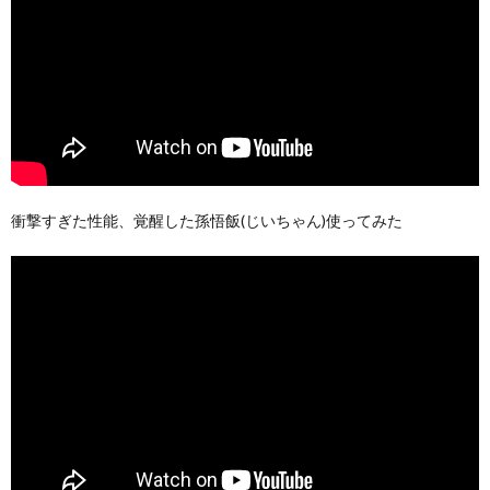
衝撃すぎた性能、覚醒した孫悟飯(じいちゃん)使ってみた