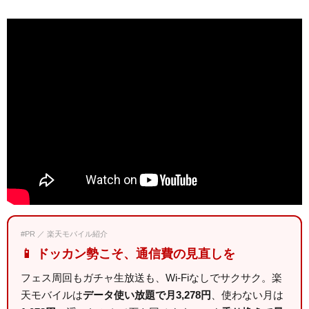
#PR ／ 楽天モバイル紹介
📱 ドッカン勢こそ、通信費の見直しを
フェス周回もガチャ生放送も、Wi-Fiなしでサクサク。楽
天モバイルは
データ使い放題で月3,278円
、使わない月は