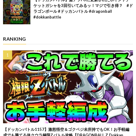
ケットガシャを3回引いてみるッ！マジで引き得？ #ド
ラゴンボール #ドッカンバトル #dragonball
#dokkanbattle
RANKING
【ドッカンバトル1157】激怒悟空＆ゴクベジ未所持でもOK！お手軽編
成でも勝てる体クウラ極限Zバトル攻略【DRAGONBALL Z Dokkan