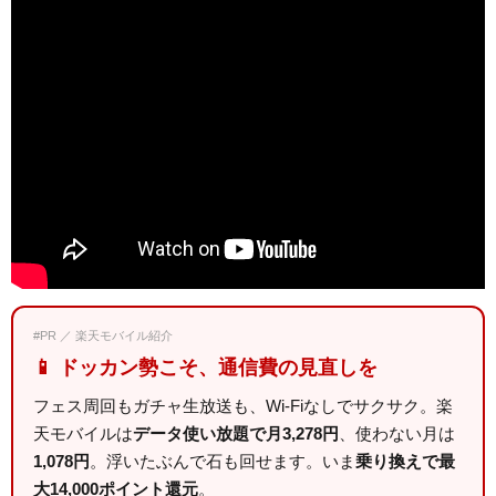
#PR ／ 楽天モバイル紹介
📱 ドッカン勢こそ、通信費の見直しを
フェス周回もガチャ生放送も、Wi-Fiなしでサクサク。楽
天モバイルは
データ使い放題で月3,278円
、使わない月は
1,078円
。浮いたぶんで石も回せます。いま
乗り換えで最
大14,000ポイント還元
。