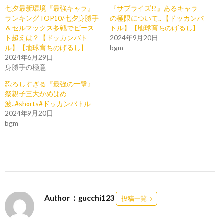
七夕最新環境『最強キャラ』
『サプライズ!?』あるキャラ
ランキングTOP10/七夕身勝手
の極限について.. 【ドッカンバ
＆セルマックス参戦でビース
トル】【地球育ちのげるし】
ト超えは？【ドッカンバト
2024年9月20日
ル】【地球育ちのげるし】
bgm
2024年6月29日
身勝手の極意
恐ろしすぎる『最強の一撃』
祭親子三大かめはめ
波..#shorts#ドッカンバトル
2024年9月20日
bgm
Author：gucchi123
投稿一覧