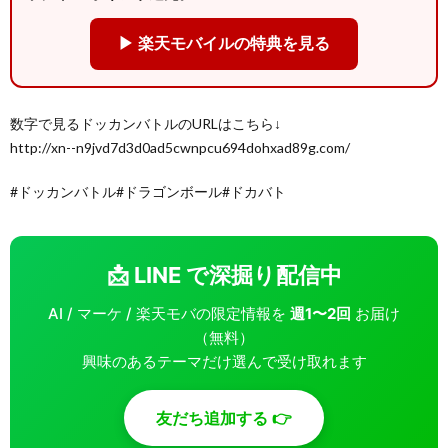
▶ 楽天モバイルの特典を見る
数字で見るドッカンバトルのURLはこちら↓
http://xn--n9jvd7d3d0ad5cwnpcu694dohxad89g.com/
#ドッカンバトル#ドラゴンボール#ドカバト
📩 LINE で深掘り配信中
AI / マーケ / 楽天モバの限定情報を
週1〜2回
お届け
（無料）
興味のあるテーマだけ選んで受け取れます
友だち追加する 👉