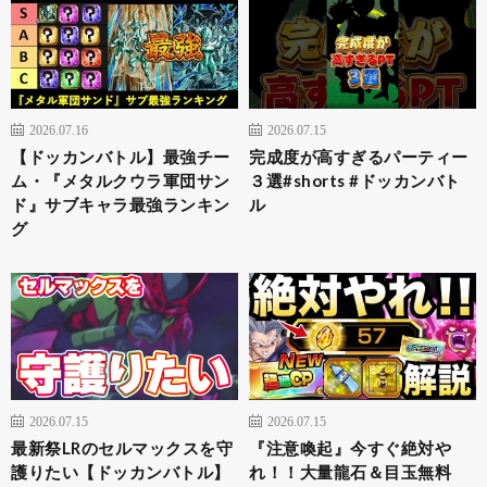
2026.07.16
2026.07.15
【ドッカンバトル】最強チー
完成度が高すぎるパーティー
ム・『メタルクウラ軍団サン
３選#shorts #ドッカンバト
ド』サブキャラ最強ランキン
ル
グ
2026.07.15
2026.07.15
最新祭LRのセルマックスを守
『注意喚起』今すぐ絶対や
護りたい【ドッカンバトル】
れ！！大量龍石＆目玉無料