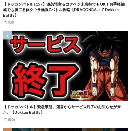
【ドッカンバトル1157】激怒悟空＆ゴクベジ未所持でもOK！お手軽編
成でも勝てる体クウラ極限Zバトル攻略【DRAGONBALL Z Dokkan
Battle】
攻略
【ドッカンバトル】緊急事態。運営からサービス終了のお知らせが来
た。【Dokkan Battle】
最強