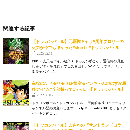
関連する記事
【ドッカンバトル】元覇権キャラ9周年ブロリーの
火力が今でも凄かった#shorts #ドッカンバトル
2025.02.11
#PR ／ 楽天モバイル紹介 📱 ドッカン勢こそ、通信費の見直
しを ガチャ生放送もフェス周回も、Wi-Fiなしでサクサク。
楽天モバイル[…]
主役はATKモリモリLR悟空＆パンちゃんのはずが最
後アイツに全部持っていかれた【ドッカンバトル】
2022.08.06
ドラゴンボールZ ドッカンバトル！ 圧倒的破壊力パーティ チ
ャンネル登録お願いします→ http://urx.red/DHRB どうも！ス
パーキン神コ[…]
【ドッカンバトル】まさかの『サンドランドコラ