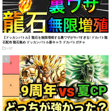
【ドッカンバトル】龍石を無限増殖する裏ワザがヤバすぎる! ドカバト龍
石配布 龍石集め ドッカンバトル新キャラ ドカバトガチャ
バグ