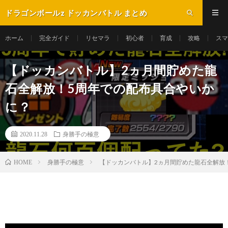
ドラゴンボールz ドッカンバトル まとめ
ホーム
完全ガイド
リセマラ
初心者
育成
攻略
スマ
【ドッカンバトル】2ヵ月間貯めた龍
石全解放！5周年での配布具合やいか
に？
2020.11.28
身勝手の極意
身勝手の極意
【ドッカンバトル】2ヵ月間貯めた龍石全解放
HOME