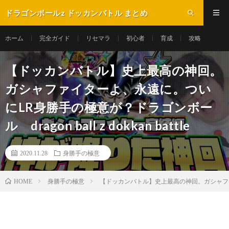
ドラゴンボールz ドッカンバトル まとめ
ホーム
完全ガイド
リセマラ
初心者
育成
攻略
【ドッカンバトル】史上最高の神回。
ガシャファイターよ、永遠に。つい
にLR身勝手の極意が？ドラゴンボー
ル dragon ball z dokkan battle
2020.11.28
身勝手の極意
身勝手の極意
【ドッカンバトル】史上最高の神回。ガシャファイターよ
HOME