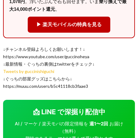
1,078円
。浮いたぶんで石も回せます。いま
乗り換えで最
大14,000ポイント還元
。
▶ 楽天モバイルの特典を見る
↓チャンネル登録よろしくお願いします！↓
https://www.youtube.com/user/guccinoheya
↓最新情報・ぐっちの裏側はtwitterをチェック↓
Tweets by guccinishiguchi
↓ぐっちの部屋グッズはこちらから↓
https://muuu.com/users/b5c41118cb3faae3
📩 LINE で深掘り配信中
AI / マーケ / 楽天モバの限定情報を
週1〜2回
お届け
（無料）