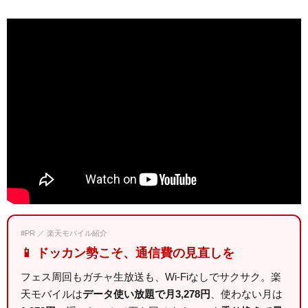
#PR ／ 楽天モバイル紹介
📱 ドッカン勢こそ、通信費の見直しを
フェス周回もガチャ生放送も、Wi-Fiなしでサクサク。楽
天モバイルは
データ使い放題で月3,278円
、使わない月は