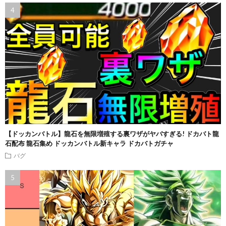
【ドッカンバトル】龍石を無限増殖する裏ワザがヤバすぎる! ドカバト龍
石配布 龍石集め ドッカンバトル新キャラ ドカバトガチャ
バグ