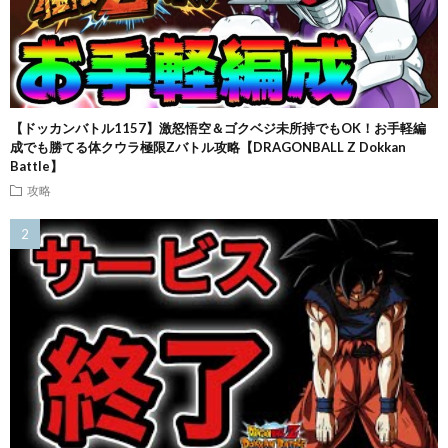
【ドッカンバトル1157】激怒悟空＆ゴクベジ未所持でもOK！お手軽編
成でも勝てる体クウラ極限Zバトル攻略【DRAGONBALL Z Dokkan
Battle】
攻略