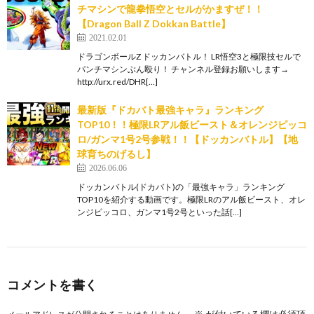
チマシンで龍拳悟空とセルがかますぜ！！
【Dragon Ball Z Dokkan Battle】
2021.02.01
ドラゴンボールZ ドッカンバトル！ LR悟空3と極限技セルで
パンチマシンぶん殴り！ チャンネル登録お願いします→
http://urx.red/DHR[…]
最新版『ドカバト最強キャラ』ランキング
TOP10！！極限LRアル飯ビースト＆オレンジピッコ
ロ/ガンマ1号2号参戦！！【ドッカンバトル】【地
球育ちのげるし】
2026.06.06
ドッカンバトル(ドカバト)の「最強キャラ」ランキング
TOP10を紹介する動画です。極限LRのアル飯ビースト、オレ
ンジピッコロ、ガンマ1号2号といった話[…]
コメントを書く