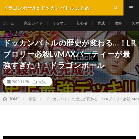
ドラゴンボールz ドッカンバトル まとめ
ホーム
完全ガイド
リセマラ
初心者
育成
攻略
スマ
ドッカンバトルの歴史が変わる…！LR
ブロリー必殺LvMAXパーティーが最
強すぎた！！ドラゴンボール
2020.11.28
最強
最強
ドッカンバトルの歴史が変わる…！LRブロリー必殺Lv
HOME