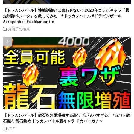
【ドッカンバトル】性能制御とは言わせない！2023年コラボキャラ『暴
走制御ベジータ』を救ってみた… #ドッカンバトル #ドラゴンボール
#dragonball #dokkanbattle
身勝手の極意
【ドッカンバトル】龍石を無限増殖する裏ワザがヤバすぎる! ドカバト龍
石配布 龍石集め ドッカンバトル新キャラ ドカバトガチャ
バグ