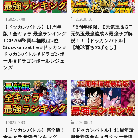
2026.07.08
2026.07.03
【ドッカンバトル】11周年
『8周年極限』Z元気玉＆GT
版！全キャラ 最強ランキング
元気玉最強編成＆最強サブ解
TOP20🌈8周年極限は○位
説！！【ドッカンバトル】
❗️#dokkanbattle #ドッカン #
【地球育ちのげるし】
ドッカンバトル #ドラゴンボ
ール #ドラゴンボールレジェ
ンズ
2026.07.03
2026.06.24
【ドッカンバトル】完全版！
【ドッカンバトル】11周年環
全キャラ 最強ランキング
境最新版全キャラクター最強