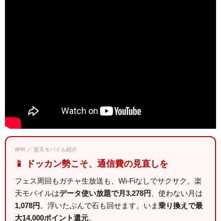
#PR ／ 楽天モバイル紹介
📱 ドッカン勢こそ、通信費の見直しを
フェス周回もガチャ生放送も、Wi-Fiなしでサクサク。楽
天モバイルは
データ使い放題で月3,278円
、使わない月は
1,078円
。浮いたぶんで石も回せます。いま
乗り換えで最
大14,000ポイント還元
。