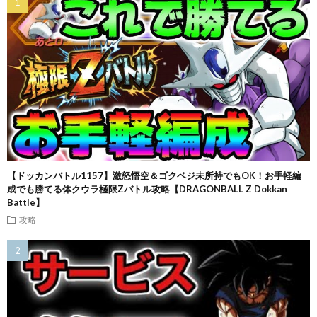
【ドッカンバトル1157】激怒悟空＆ゴクベジ未所持でもOK！お手軽編
成でも勝てる体クウラ極限Zバトル攻略【DRAGONBALL Z Dokkan
Battle】
攻略