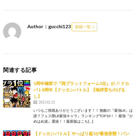
Author：gucchi123
投稿一覧
関連する記事
5周年極限で『両プラットフォーム1位』が..!! ドカ
バト8周年【ドッカンバトル】【地球育ちのげる
し】
2023.02.22
いつもご視聴ありがとうございます！！ 無敵の『最強LR』は
誰？フェス限LR最強キャラ』ランキングTOP10！！ 最強『か
めはめ波』選抜！！最新版はこち[…]
【ドッカンバトル】やっぱり超3が最強形態！パン