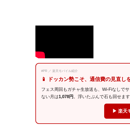
#PR ／ 楽天モバイル紹介
📱 ドッカン勢こそ、通信費の見直し
フェス周回もガチャ生放送も、Wi-Fiなしで
ない月は
1,078円
。浮いたぶんで石も回せます
▶ 楽天