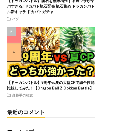
【ドッカンバトル】龍石を無限増殖する裏ワザがヤ
バすぎる! ドカバト龍石配布 龍石集め ドッカンバト
ル新キャラ ドカバトガチャ
バグ
【ドッカンバトル】9周年vs夏の大型CPで総合性能
比較してみた！【Dragon Ball Z Dokkan Battle】
身勝手の極意
最近のコメント