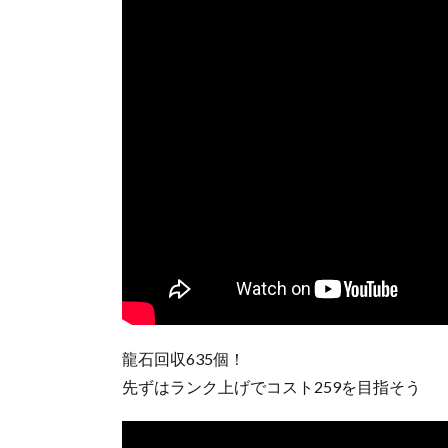
︎龍石回収635個！
先ずはランク上げでコスト259を目指そう