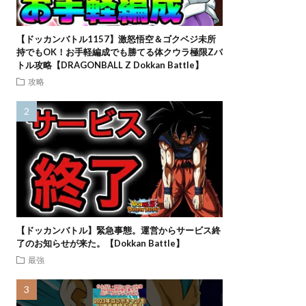
【ドッカンバトル1157】激怒悟空＆ゴクベジ未所
持でもOK！お手軽編成でも勝てる体クウラ極限Zバ
トル攻略【DRAGONBALL Z Dokkan Battle】
攻略
【ドッカンバトル】緊急事態。運営からサービス終
了のお知らせが来た。【Dokkan Battle】
最強