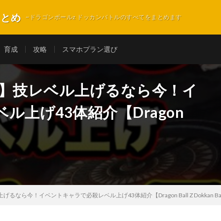
まとめ
~ドラゴンボールz ドッカンバトルのすべてをまとめます
育成
攻略
スマホプラン選び
94】技レベル上げるなら今！イ
上げ43体紹介【Dragon
るなら今！イベントキャラで必殺レベル上げ43体紹介【Dragon Ball Z Dokkan Bat