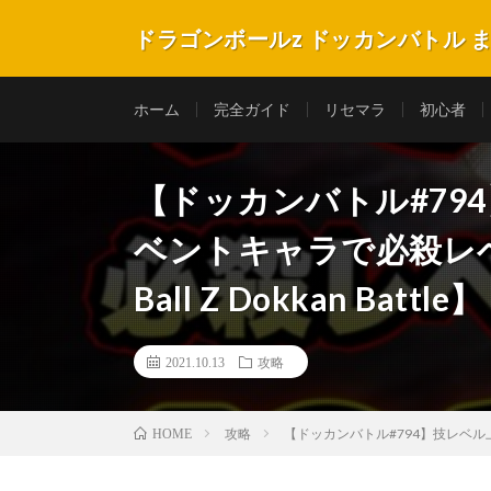
ドラゴンボールz ドッカンバトル 
ホーム
完全ガイド
リセマラ
初心者
︎【ドッカンバトル#7
ベントキャラで必殺レベル
Ball Z Dokkan Battle】
2021.10.13
攻略
攻略
︎【ドッカンバトル#794】技レベル上げ
HOME