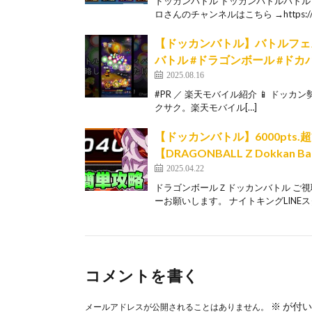
ドッカンバトル ドッカンバトルバト
ロさんのチャンネルはこちら →https://y
【ドッカンバトル】バトルフェ
バトル #ドラゴンボール #ドカ
2025.08.16
#PR ／ 楽天モバイル紹介 📱 ドッ
クサク。楽天モバイル[…]
【ドッカンバトル】6000pts
【DRAGONBALL Z Dokkan Ba
2025.04.22
ドラゴンボールＺドッカンバトル ご視聴
ーお願いします。 ナイトキングLINEスタ
コメントを書く
※
が付い
メールアドレスが公開されることはありません。