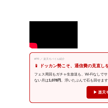
#PR ／ 楽天モバイル紹介
📱 ドッカン勢こそ、通信費の見直し
フェス周回もガチャ生放送も、Wi-Fiなしで
ない月は
1,078円
。浮いたぶんで石も回せます
▶ 楽天