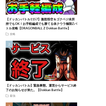
【ドッカンバトル1157】激怒悟空＆ゴクベジ未所
持でもOK！お手軽編成でも勝てる体クウラ極限Zバ
トル攻略【DRAGONBALL Z Dokkan Battle】
攻略
【ドッカンバトル】緊急事態。運営からサービス終
了のお知らせが来た。【Dokkan Battle】
最強