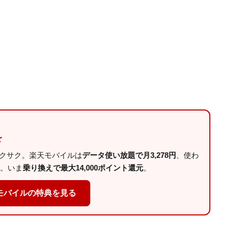
を
サクサク。楽天モバイルは
データ使い放題で月3,278円
、使わ
。いま
乗り換えで最大14,000ポイント還元
。
モバイルの特典を見る