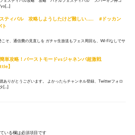
ルフェスティバル攻略 攻略 バトルフェスティバル スパーキン神コ
o[…]
スティバル 攻略しようしたけど難しい…… #ドッカン
バト
カン勢こそ、通信費の見直しを ガチャ生放送もフェス周回も、Wi-Fiなしでサ
.超簡単攻略！バーストモードvsジャネンバ超激戦
ttle】
ありがとうございます。 よかったらチャンネル登録、Twitterフォロ
[…]
ている欄は必須項目です