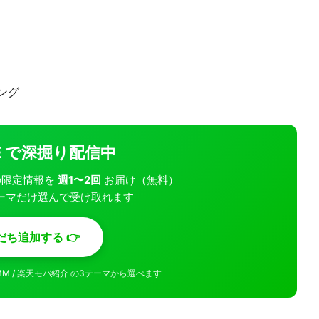
ング
INE で深掘り配信中
モバの限定情報を
週1〜2回
お届け（無料）
ーマだけ選んで受け取れます
だち追加する 👉
MMM / 楽天モバ紹介 の3テーマから選べます