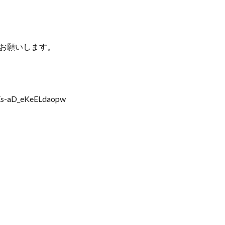
ーお願いします。
SXs-aD_eKeELdaopw