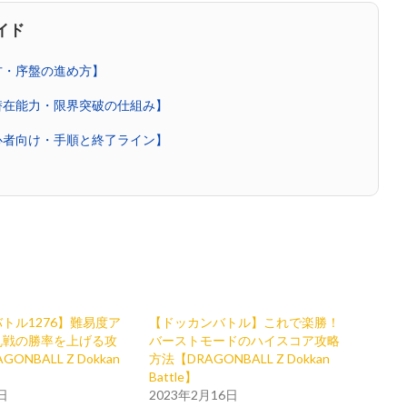
イド
方・序盤の進め方】
潜在能力・限界突破の仕組み】
心者向け・手順と終了ライン】
トル1276】難易度ア
【ドッカンバトル】これで楽勝！
乱戦の勝率を上げる攻
バーストモードのハイスコア攻略
ONBALL Z Dokkan
方法【DRAGONBALL Z Dokkan
Battle】
日
2023年2月16日