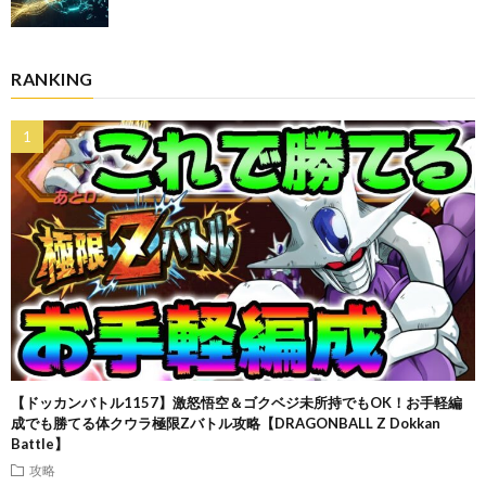
RANKING
【ドッカンバトル1157】激怒悟空＆ゴクベジ未所持でもOK！お手軽編
成でも勝てる体クウラ極限Zバトル攻略【DRAGONBALL Z Dokkan
Battle】
攻略