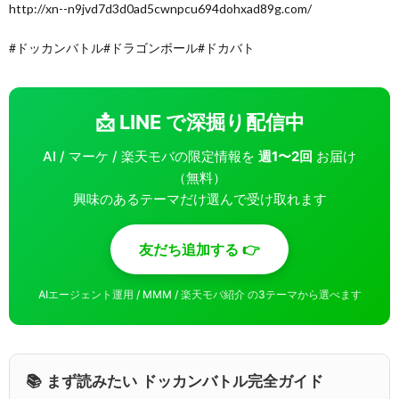
http://xn--n9jvd7d3d0ad5cwnpcu694dohxad89g.com/
#ドッカンバトル#ドラゴンボール#ドカバト
📩 LINE で深掘り配信中
AI / マーケ / 楽天モバの限定情報を
週1〜2回
お届け
（無料）
興味のあるテーマだけ選んで受け取れます
友だち追加する 👉
AIエージェント運用 / MMM / 楽天モバ紹介 の3テーマから選べます
📚 まず読みたい ドッカンバトル完全ガイド