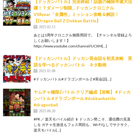
【ドッカンバトル】完全終結！話題の極限早速大活
躍！？ダメージ制限…ドッカンクロニクル
VS8year「全属性」ミッション攻略＆解説！
【Dragon Ball Z Dokkan Battle】
2025.02.13
あとは1周年クロニクル無限周回で。 【チャンネル登録よろ
しくお願いします！】
https://www.youtube.com/channel/UCXM[…]
【ドッカンバトル】ドッカン英会話を初見攻略 英
語を学べるドッカンバトル ネタ動画
2021.01.08
#ドッカンバトル#ドラゴンボールＺ#英会話[…]
ヤムチャ極限Zバトル クリア編成【攻略】 #ドッカ
ンバトル #ドラゴンボール #dokkanbattle
#dragonball
2025.06.20
#PR ／ 楽天モバイル紹介 📱 ドッカン勢こそ、通信費の見直
しを ガチャ生放送もフェス周回も、Wi-Fiなしでサクサク。
楽天モバイル[…]