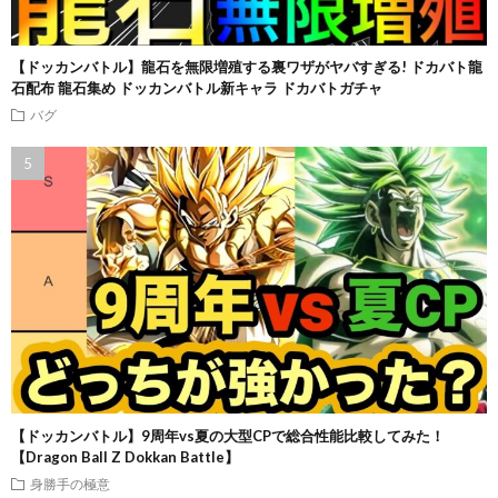
【ドッカンバトル】龍石を無限増殖する裏ワザがヤバすぎる! ドカバト龍
石配布 龍石集め ドッカンバトル新キャラ ドカバトガチャ
バグ
【ドッカンバトル】9周年vs夏の大型CPで総合性能比較してみた！
【Dragon Ball Z Dokkan Battle】
身勝手の極意