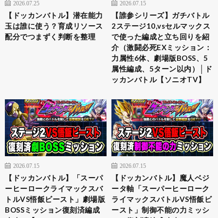
2026.07.25
2026.07.15
【ドッカンバトル】潜在能力
【誰参シリーズ】ガチバトル
玉は誰に使う？育成リソース
2ステージ10,vsセルマックス
配分でつまずく判断を整理
で使った編成と立ち回りを紹
介（激闘必死EXミッション：
力属性6体、劇場版BOSS、5
属性編成、5ターン以内）│ド
ッカンバトル【ソニオTV】
2026.07.15
2026.07.15
【ドッカンバトル】「スーパ
【ドッカンバトル】魔人ベジ
ーヒーロークライマックスバ
ータ軸「スーパーヒーローク
トルVS悟飯ビースト」劇場版
ライマックスバトルVS悟飯ビ
BOSSミッション復刻済編成
ースト」制御不能の力ミッシ