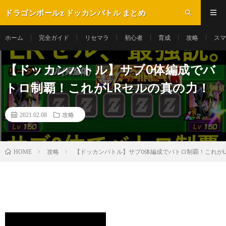
ドラゴンボールz ドッカンバトル まとめ
ホーム
完全ガイド
リセマラ
初心者
育成
攻略
スマ
【ドッカンバトル】サブ0体編成でバ
トロ制覇！これがLRセルの真の力！
2021.02.08
攻略
攻略
【ドッカンバトル】サブ0体編成でバトロ制覇！これがL
HOME