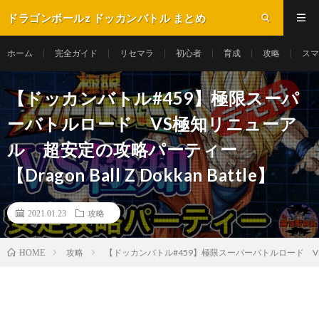
ドラゴンボールz ドッカンバトル まとめ
ホーム
完全ガイド
リセマラ
初心者
育成
攻略
スマ
︎【ドッカンバトル#459】極限スーパ
ーバトルロード VS極知リニューア
ル 超安定の攻略パーティー
【Dragon Ball Z Dokkan Battle】
2021.01.23
攻略
攻略
︎【ドッカンバトル#459】極限スーパーバトルロード VS極知リ
HOME