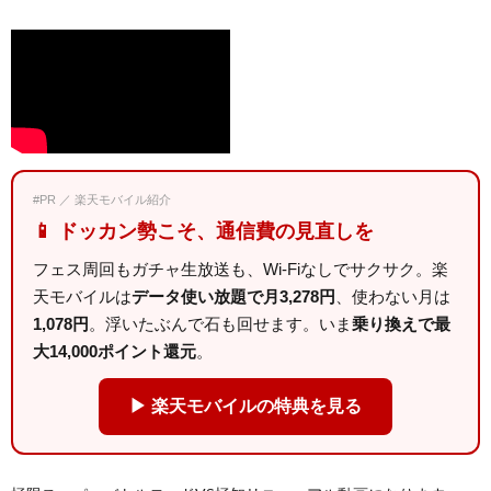
#PR ／ 楽天モバイル紹介
📱 ドッカン勢こそ、通信費の見直しを
フェス周回もガチャ生放送も、Wi-Fiなしでサクサク。楽
天モバイルは
データ使い放題で月3,278円
、使わない月は
1,078円
。浮いたぶんで石も回せます。いま
乗り換えで最
大14,000ポイント還元
。
▶ 楽天モバイルの特典を見る