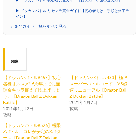
▶ ドッカンバトル 初心者完全ガイド【始め方・序盤の進め方】
▶ ドッカンバトル リセマラ完全ガイド【初心者向け・手順と終了ラ
イン】
→ 完全ガイド一覧をすべて見る
関連
︎【ドッカンバトル#458】初心
︎【ドッカンバトル#433】極限
者様オススメ‼︎6周年までに無
スーパーバトルロード VS超
課金キャラ揃えて技上げしよ
速リニューアル【Dragon Ball
う。【Dragon Ball Z Dokkan
Z Dokkan Battle】
Battle】
2021年1月2日
2021年1月22日
攻略
攻略
︎【ドッカンバトル#526】極限
Zバトル、コレが安定の3パタ
ーン【Dragon Ball Z Dokkan