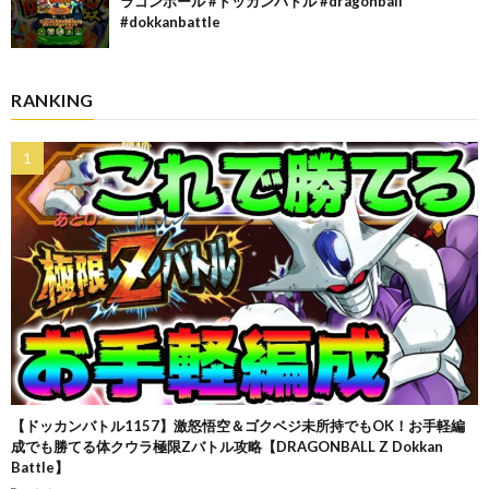
ラゴンボール #ドッカンバトル #dragonball
#dokkanbattle
RANKING
【ドッカンバトル1157】激怒悟空＆ゴクベジ未所持でもOK！お手軽編
成でも勝てる体クウラ極限Zバトル攻略【DRAGONBALL Z Dokkan
Battle】