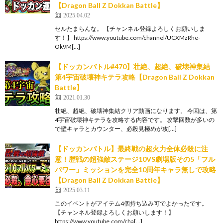
【Dragon Ball Z Dokkan Battle】
2025.04.02
セルたまらんな。 【チャンネル登録よろしくお願いしま
す！】 https://www.youtube.com/channel/UCXMzRhe-
Ok9M[…]
︎【ドッカンバトル#470】壮絶、超絶、破壊神集結
第4宇宙破壊神キテラ攻略【Dragon Ball Z Dokkan
Battle】
2021.01.30
壮絶、超絶、破壊神集結クリア動画になります。 今回は、第
4宇宙破壊神キテラを攻略する内容です。 攻撃回数が多いの
で壁キャラとカウンター、必殺見極めが攻[…]
【ドッカンバトル】最終戦の超火力全体必殺に注
意！歴戦の超強敵ステージ10VS劇場版その5「フル
パワー」ミッションを完全10周年キャラ無しで攻略
【Dragon Ball Z Dokkan Battle】
2025.03.11
このイベントがアイテム4個持ち込み可でよかったです。
【チャンネル登録よろしくお願いします！】
https://www.youtube.com/cha[…]