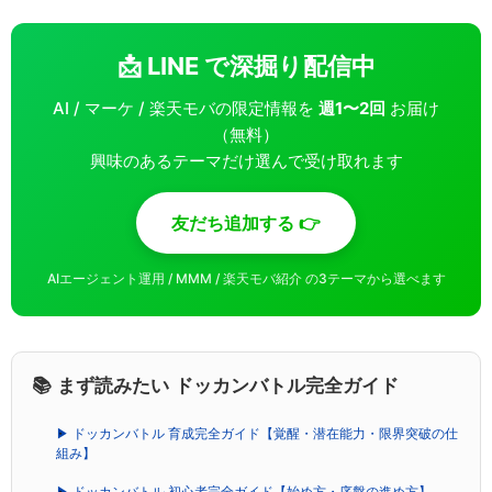
📩 LINE で深掘り配信中
AI / マーケ / 楽天モバの限定情報を
週1〜2回
お届け
（無料）
興味のあるテーマだけ選んで受け取れます
友だち追加する 👉
AIエージェント運用 / MMM / 楽天モバ紹介 の3テーマから選べます
📚 まず読みたい ドッカンバトル完全ガイド
▶ ドッカンバトル 育成完全ガイド【覚醒・潜在能力・限界突破の仕
組み】