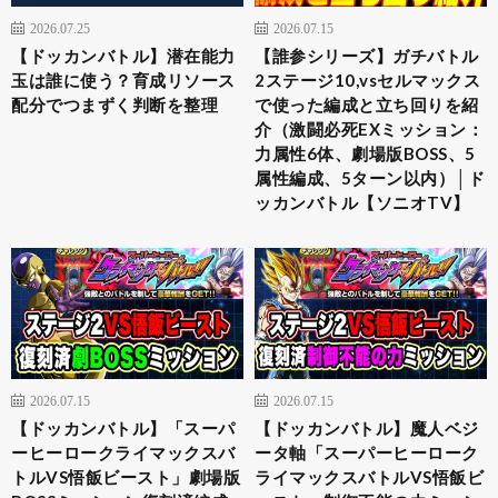
2026.07.25
2026.07.15
【ドッカンバトル】潜在能力
【誰参シリーズ】ガチバトル
玉は誰に使う？育成リソース
2ステージ10,vsセルマックス
配分でつまずく判断を整理
で使った編成と立ち回りを紹
介（激闘必死EXミッション：
力属性6体、劇場版BOSS、5
属性編成、5ターン以内）│ド
ッカンバトル【ソニオTV】
2026.07.15
2026.07.15
【ドッカンバトル】「スーパ
【ドッカンバトル】魔人ベジ
ーヒーロークライマックスバ
ータ軸「スーパーヒーローク
トルVS悟飯ビースト」劇場版
ライマックスバトルVS悟飯ビ