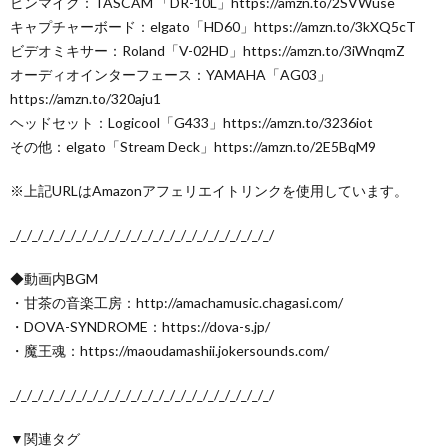
ピンマイク：TASCAM 「DR-10L」https://amzn.to/2SVWuse
キャプチャーボード：elgato「HD60」https://amzn.to/3kXQ5cT
ビデオミキサー：Roland「V-02HD」https://amzn.to/3iWnqmZ
オーディオインターフェース：YAMAHA「AG03」
https://amzn.to/320aju1
ヘッドセット：Logicool「G433」https://amzn.to/3236iot
その他：elgato「Stream Deck」https://amzn.to/2E5BqM9
※上記URLはAmazonアフェリエイトリンクを使用しています。
_/_/_/_/_/_/_/_/_/_/_/_/_/_/_/_/_/_/_/_/_/_/_/_/
◆動画内BGM
・甘茶の音楽工房：http://amachamusic.chagasi.com/
・DOVA-SYNDROME：https://dova-s.jp/
・魔王魂：https://maoudamashii.jokersounds.com/
_/_/_/_/_/_/_/_/_/_/_/_/_/_/_/_/_/_/_/_/_/_/_/_/
▼関連タグ