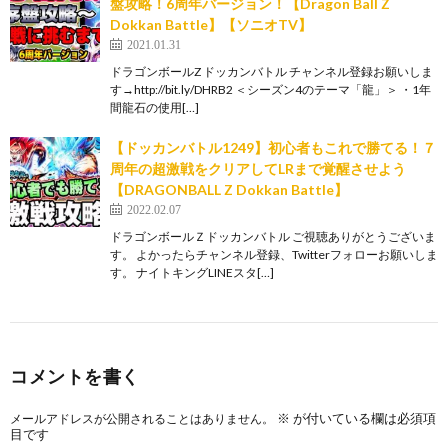
盤攻略！6周年バージョン！【Dragon Ball Z
Dokkan Battle】【ソニオTV】
2021.01.31
ドラゴンボールZ ドッカンバトル チャンネル登録お願いしま
す→http://bit.ly/DHRB2 ＜シーズン4のテーマ「龍」＞ ・1年
間龍石の使用[…]
【ドッカンバトル1249】初心者もこれで勝てる！７
周年の超激戦をクリアしてLRまで覚醒させよう
【DRAGONBALL Z Dokkan Battle】
2022.02.07
ドラゴンボールＺドッカンバトル ご視聴ありがとうございま
す。 よかったらチャンネル登録、Twitterフォローお願いしま
す。 ナイトキングLINEスタ[…]
コメントを書く
※
が付いている欄は必須項
メールアドレスが公開されることはありません。
目です