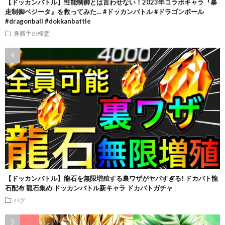
【ドッカンバトル】性能制御とは言わせない！2023年コラボキャラ『暴
走制御ベジータ』を救ってみた… #ドッカンバトル #ドラゴンボール
#dragonball #dokkanbattle
身勝手の極意
【ドッカンバトル】龍石を無限増殖する裏ワザがヤバすぎる! ドカバト龍
石配布 龍石集め ドッカンバトル新キャラ ドカバトガチャ
バグ