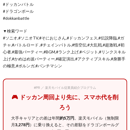
#ドッカンバトル
#ドラゴンボール
#dokkanbattle
▼検索ワード
#ソニオ,#ソニオTV,#そにおじさん,#ドッカンフェス,#伝説降臨,#ガ
チャ,#バトルロード ,#チェインバトル,#悟空伝,#大乱戦,#超激戦,#初
心者,#最強パーティー,#BGM,#ランク上げ,#ベジット,#リンクスキル
上げ,#かめはめ波パーティー,#確定演出,#アクティブスキル,#身勝手
の極意,#ポルンガ,#パンチマシン
#PR ／ 楽天モバイル従業員紹介プログラム
🎮 ドッカン周回より先に、スマホ代を削
ろう
大手キャリアとの差は年間
約5万円
。楽天モバイル（無制限
月
3,278円
）に乗り換えると、その差額をドラゴンボールグ