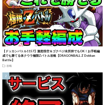
【ドッカンバトル1157】激怒悟空＆ゴクベジ未所持でもOK！お手軽編
成でも勝てる体クウラ極限Zバトル攻略【DRAGONBALL Z Dokkan
Battle】
攻略