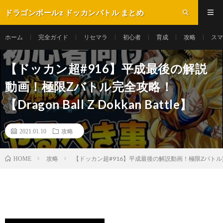
ドラゴンボールz ドッカンバトル まとめ
ホーム
完全ガイド
リセマラ
初心者
育成
攻略
スマ
【ドッカン超#916】平成最後の解説
動画！極限Zバトル完全攻略！
【Dragon Ball Z Dokkan Battle】
2021.01.10
攻略
攻略
【ドッカン超#916】平成最後の解説動画！極限Zバトル完全攻略！【D
HOME