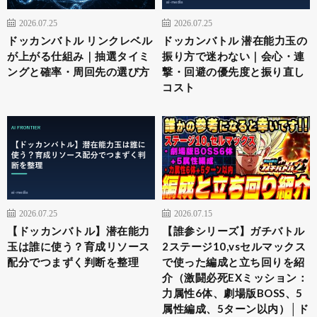
2026.07.25
2026.07.25
ドッカンバトル リンクレベル
ドッカンバトル 潜在能力玉の
が上がる仕組み｜抽選タイミ
振り方で迷わない｜会心・連
ングと確率・周回先の選び方
撃・回避の優先度と振り直し
コスト
2026.07.25
2026.07.15
【ドッカンバトル】潜在能力
【誰参シリーズ】ガチバトル
玉は誰に使う？育成リソース
2ステージ10,vsセルマックス
配分でつまずく判断を整理
で使った編成と立ち回りを紹
介（激闘必死EXミッション：
力属性6体、劇場版BOSS、5
属性編成、5ターン以内）│ド