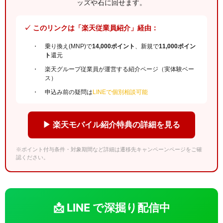
ッズや石に回せます。
✓ このリンクは「楽天従業員紹介」経由：
乗り換え(MNP)で
14,000ポイント
、新規で
11,000ポイン
ト
還元
楽天グループ従業員が運営する紹介ページ（実体験ベー
ス）
申込み前の疑問は
LINEで個別相談可能
▶ 楽天モバイル紹介特典の詳細を見る
※ポイント付与条件・対象期間など詳細は遷移先キャンペーンページをご確
認ください。
📩 LINE で深掘り配信中