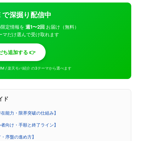
INE で深掘り配信中
モバの限定情報を
週1〜2回
お届け（無料）
ーマだけ選んで受け取れます
だち追加する 👉
MMM / 楽天モバ紹介 の3テーマから選べます
イド
潜在能力・限界突破の仕組み】
心者向け・手順と終了ライン】
方・序盤の進め方】