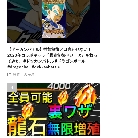
【ドッカンバトル】性能制御とは言わせない！
2023年コラボキャラ『暴走制御ベジータ』を救っ
てみた… #ドッカンバトル #ドラゴンボール
#dragonball #dokkanbattle
身勝手の極意