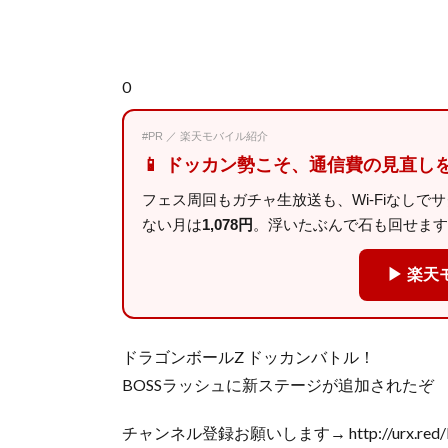
0
#PR ／ 楽天モバイル紹介
📱 ドッカン勢こそ、通信費の見直し
フェス周回もガチャ生放送も、Wi-Fiなしで
ない月は
1,078円
。浮いたぶんで石も回せます
▶ 楽天
ドラゴンボールZ ドッカンバトル！
BOSSラッシュに新ステージが追加されたぞ
チャンネル登録お願いします→ http://urx.red