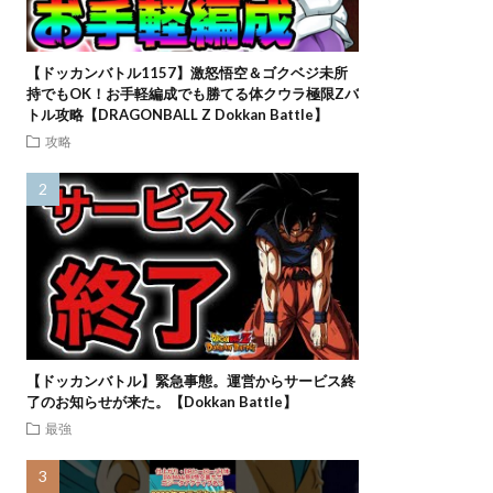
【ドッカンバトル1157】激怒悟空＆ゴクベジ未所
持でもOK！お手軽編成でも勝てる体クウラ極限Zバ
トル攻略【DRAGONBALL Z Dokkan Battle】
攻略
【ドッカンバトル】緊急事態。運営からサービス終
了のお知らせが来た。【Dokkan Battle】
最強