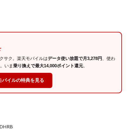
を
サクサク。楽天モバイルは
データ使い放題で月3,278円
、使わ
。いま
乗り換えで最大14,000ポイント還元
。
モバイルの特典を見る
/DHRB