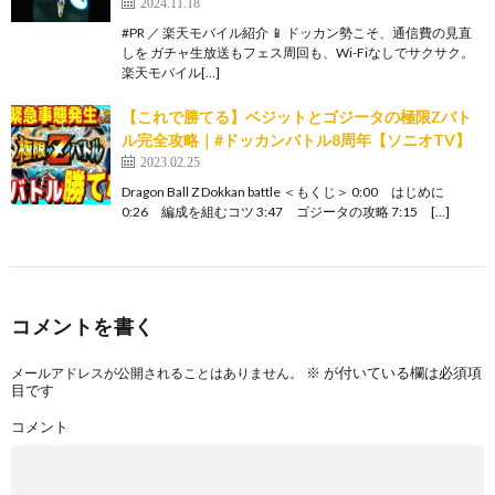
2024.11.18
#PR ／ 楽天モバイル紹介 📱 ドッカン勢こそ、通信費の見直
しを ガチャ生放送もフェス周回も、Wi-Fiなしでサクサク。
楽天モバイル[…]
【これで勝てる】ベジットとゴジータの極限Zバト
ル完全攻略｜#ドッカンバトル8周年【ソニオTV】
2023.02.25
Dragon Ball Z Dokkan battle ＜もくじ＞ 0:00 はじめに
0:26 編成を組むコツ 3:47 ゴジータの攻略 7:15 […]
コメントを書く
※
が付いている欄は必須項
メールアドレスが公開されることはありません。
目です
コメント