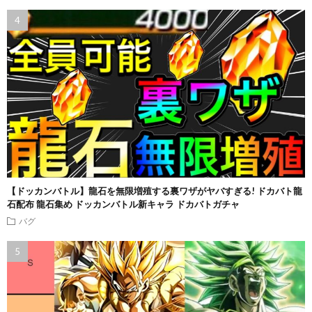
【ドッカンバトル】龍石を無限増殖する裏ワザがヤバすぎる! ドカバト龍
石配布 龍石集め ドッカンバトル新キャラ ドカバトガチャ
バグ