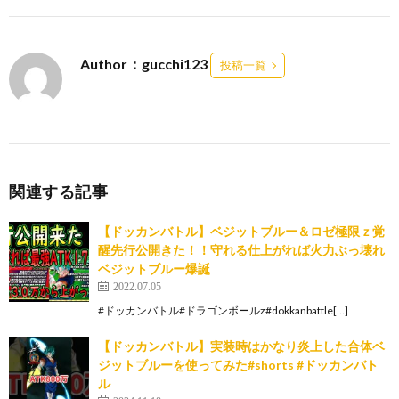
Author：gucchi123
投稿一覧
関連する記事
【ドッカンバトル】ベジットブルー＆ロゼ極限ｚ覚
醒先行公開きた！！守れる仕上がれば火力ぶっ壊れ
ベジットブルー爆誕
2022.07.05
#ドッカンバトル#ドラゴンボールz#dokkanbattle[…]
【ドッカンバトル】実装時はかなり炎上した合体ベ
ジットブルーを使ってみた#shorts #ドッカンバト
ル