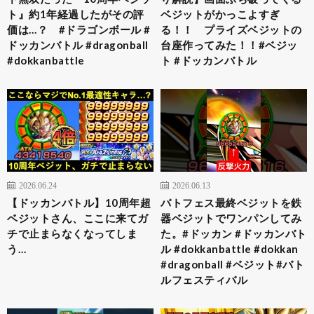
ト』約1年経過したがその評
ベジットがかっこよすぎ
価は…？ #ドラゴンボール #
る！！ プライズベジットの
ドッカンバトル #dragonball
台座作ってみた！！#ベジッ
#dokkanbattle
ト #ドッカンバトル
2026.06.24
2026.06.13
【ドッカンバトル】10周年超
バトフェス最終ベジットを鉄
ベジットさん、ここに来てガ
器ベジットでワンパンしてみ
チで止まらなくなってしま
た。#ドッカン #ドッカンバト
う…
ル #dokkanbattle #dokkan
#dragonball #ベジット#バト
ルフェスティバル