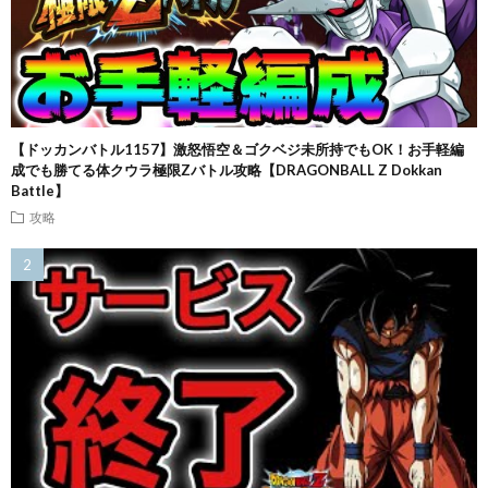
【ドッカンバトル1157】激怒悟空＆ゴクベジ未所持でもOK！お手軽編
成でも勝てる体クウラ極限Zバトル攻略【DRAGONBALL Z Dokkan
Battle】
攻略