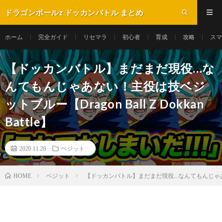
ドラゴンボールz ドッカンバトル まとめ
ホーム
完全ガイド
リセマラ
初心者
育成
攻略
スマ
【ドッカンバトル】まだまだ現役…な
んてもんじゃあない！主役は技ベジ
ットブルー【Dragon Ball Z Dokkan
Battle】
2020.11.28
ベジット
ベジット
【ドッカンバトル】まだまだ現役…なんてもんじゃあない！主役
HOME