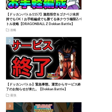
【ドッカンバトル1157】激怒悟空＆ゴクベジ未所
持でもOK！お手軽編成でも勝てる体クウラ極限Zバ
トル攻略【DRAGONBALL Z Dokkan Battle】
攻略
【ドッカンバトル】緊急事態。運営からサービス終
了のお知らせが来た。【Dokkan Battle】
最強