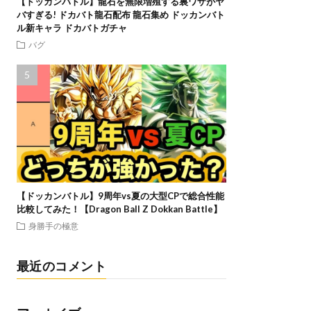
【ドッカンバトル】龍石を無限増殖する裏ワザがヤ
バすぎる! ドカバト龍石配布 龍石集め ドッカンバト
ル新キャラ ドカバトガチャ
バグ
【ドッカンバトル】9周年vs夏の大型CPで総合性能
比較してみた！【Dragon Ball Z Dokkan Battle】
身勝手の極意
最近のコメント