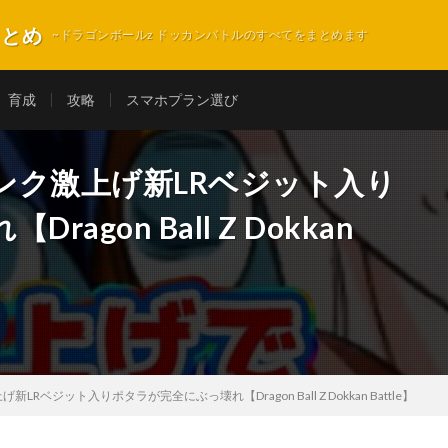
まとめ
~ドラゴンボールz ドッカンバトルのすべてをまとめます
育成
攻略
スマホプラン選び
ンク激上げ新LRベジット入り
gon Ball Z Dokkan
ベジット入りポタラが完全にぶっ壊れ【Dragon Ball Z Dokkan Battle】