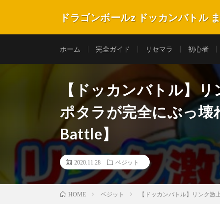
ドラゴンボールz ドッカンバトル 
ホーム
完全ガイド
リセマラ
初心者
【ドッカンバトル】リ
ポタラが完全にぶっ壊れ【Dra
Battle】
2020.11.28
ベジット
ベジット
【ドッカンバトル】リンク激上げ新LR
HOME