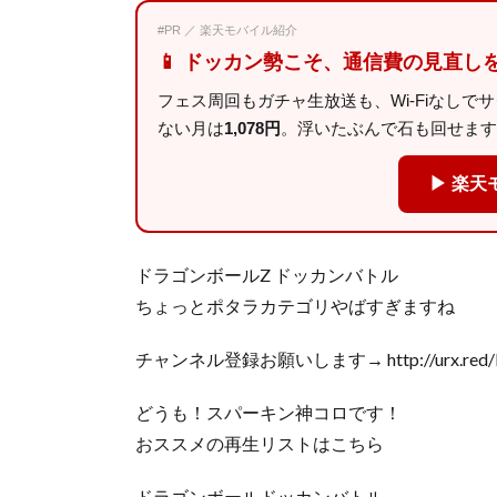
#PR ／ 楽天モバイル紹介
📱 ドッカン勢こそ、通信費の見直し
フェス周回もガチャ生放送も、Wi-Fiなしで
ない月は
1,078円
。浮いたぶんで石も回せます
▶ 楽天
ドラゴンボールZ ドッカンバトル
ちょっとポタラカテゴリやばすぎますね
チャンネル登録お願いします→ http://urx.red
どうも！スパーキン神コロです！
おススメの再生リストはこちら
ドラゴンボールドッカンバトル