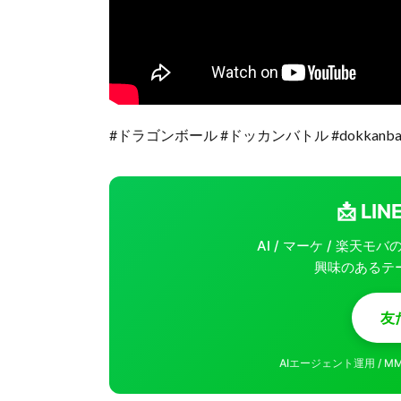
#ドラゴンボール #ドッカンバトル #dokkanbat
📩 L
AI / マーケ / 楽天
興味のあるテ
友
AIエージェント運用 / 