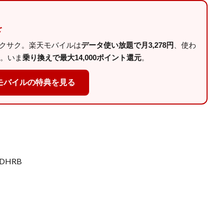
を
サクサク。楽天モバイルは
データ使い放題で月3,278円
、使わ
。いま
乗り換えで最大14,000ポイント還元
。
モバイルの特典を見る
/DHRB