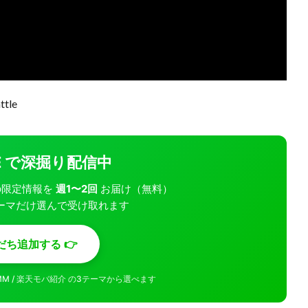
tle
INE で深掘り配信中
モバの限定情報を
週1〜2回
お届け（無料）
ーマだけ選んで受け取れます
だち追加する 👉
MMM / 楽天モバ紹介 の3テーマから選べます