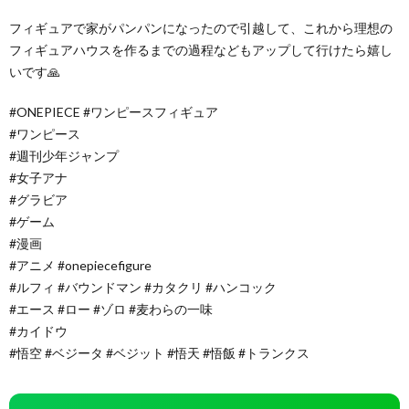
フィギュアで家がパンパンになったので引越して、これから理想の
フィギュアハウスを作るまでの過程などもアップして行けたら嬉し
いです🙏
#ONEPIECE #ワンピースフィギュア
#ワンピース
#週刊少年ジャンプ
#女子アナ
#グラビア
#ゲーム
#漫画
#アニメ #onepiecefigure
#ルフィ #バウンドマン #カタクリ #ハンコック
#エース #ロー #ゾロ #麦わらの一味
#カイドウ
#悟空 #ベジータ #ベジット #悟天 #悟飯 #トランクス