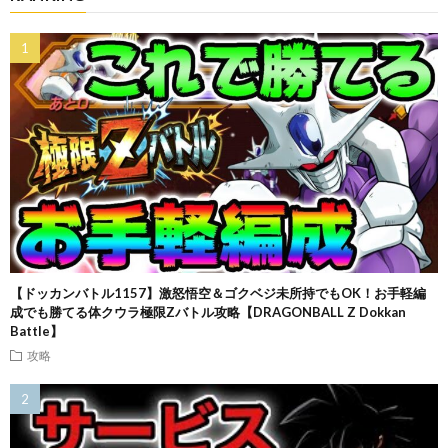
【ドッカンバトル1157】激怒悟空＆ゴクベジ未所持でもOK！お手軽編
成でも勝てる体クウラ極限Zバトル攻略【DRAGONBALL Z Dokkan
Battle】
攻略