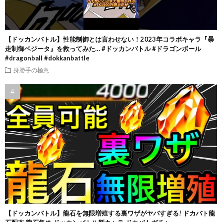
【ドッカンバトル】性能制御とは言わせない！2023年コラボキャラ『暴
走制御ベジータ』を救ってみた… #ドッカンバトル #ドラゴンボール
#dragonball #dokkanbattle
身勝手の極意
【ドッカンバトル】龍石を無限増殖する裏ワザがヤバすぎる! ドカバト龍