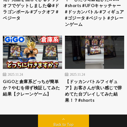
オフでゲットしました😭#ド
#shorts #UFOキャッチャー
ラゴンボール #ブックオフ #
#ドッカンバトル #フィギュア
ベジータ
#ゴジータ #ベジット #クレー
ンゲーム
2025.11.24
2025.11.24
GiGOと倉庫系どっちが簡単
【ドッカンバトルフィギュ
か？やむを得ず検証してみた
ア】お客さんが良い感じで辞
結果【クレーンゲーム】
めてた台プレイしてみた結
果！？#shorts
Back to Top