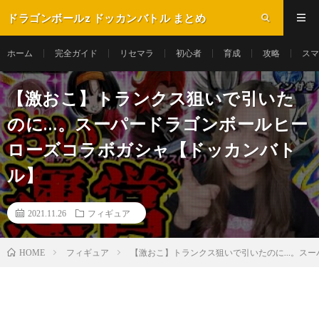
ドラゴンボールz ドッカンバトル まとめ
ホーム
完全ガイド
リセマラ
初心者
育成
攻略
スマ
【激おこ】トランクス狙いで引いた
のに…。スーパードラゴンボールヒー
ローズコラボガシャ【ドッカンバト
ル】
2021.11.26
フィギュア
フィギュア
【激おこ】トランクス狙いで引いたのに…。スー
HOME