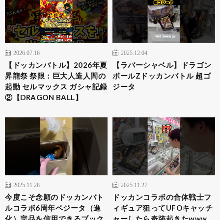
2026.07.16
2025.12.04
【ドッカンバトル】2026年夏
【ラバーシャベル】ドラゴン
昇龍祭 祭限：巨大人造人間の
ボールZドッカンバトル 超ゴ
起動 セルマックス ガシャ記録
ジータ
②【DRAGON BALL】
2025.11.28
2025.11.27
今度こそ念願のドッカンバト
ドッカンコラボの合体戦士フ
ルコラボ6周年ベジータ（進
ィギュア狙ってUFOキャッチ
化）完品を信用できるブック
ャーしたら奇跡起きたwww