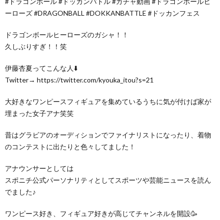
#ドラゴンボール #ドッカンバトル #ガチャ動画 #ドラゴンボールヒ
ーローズ #DRAGONBALL #DOKKANBATTLE #ドッカンフェス
ドラゴンボールヒーローズのガシャ！！
久しぶりすぎ！！笑
伊藤杏夏ってこんな人⬇️
Twitter→ https://twitter.com/kyouka_itou?s=21
大好きなワンピースフィギュアを集めているうちに気が付けば家が
埋まった女子アナ笑笑
昔はグラビアのオーディションでファイナリストになったり、着物
のコンテストに出たりと色々してました！
アナウンサーとしては
スポニチ公式パーソナリティとしてスポーツや芸能ニュースを読ん
でました♪
ワンピース好き、フィギュア好きが高じてチャンネルを開設🥳