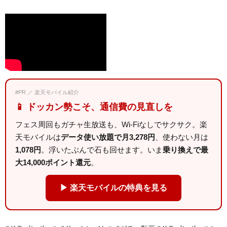
#PR ／ 楽天モバイル紹介
📱 ドッカン勢こそ、通信費の見直しを
フェス周回もガチャ生放送も、Wi-Fiなしでサクサク。楽
天モバイルは
データ使い放題で月3,278円
、使わない月は
1,078円
。浮いたぶんで石も回せます。いま
乗り換えで最
大14,000ポイント還元
。
▶ 楽天モバイルの特典を見る