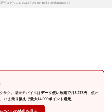
コロBGM【Dragon Ball Z Dokkan Battle】
を
サクサク。楽天モバイルは
データ使い放題で月3,278円
、使わ
。いま
乗り換えで最大14,000ポイント還元
。
モバイルの特典を見る