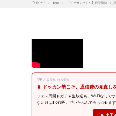
bgm
【ドッカンバトル】伝説降臨・LR孫悟空＆ピッ
HOME
#PR ／ 楽天モバイル紹介
📱 ドッカン勢こそ、通信費の見直し
フェス周回もガチャ生放送も、Wi-Fiなしで
ない月は
1,078円
。浮いたぶんで石も回せます
▶ 楽天