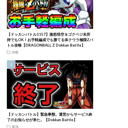
【ドッカンバトル1157】激怒悟空＆ゴクベジ未所
持でもOK！お手軽編成でも勝てる体クウラ極限Zバ
トル攻略【DRAGONBALL Z Dokkan Battle】
攻略
【ドッカンバトル】緊急事態。運営からサービス終
了のお知らせが来た。【Dokkan Battle】
最強