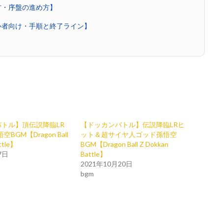
方・序盤の進め方】
心者向け・手順と終了ライン】
トル】頂伝説降臨LR
【ドッカンバトル】伝説降臨LRヒ
BGM【Dragon Ball
ット＆超サイヤ人ゴッド孫悟空
ttle】
BGM【Dragon Ball Z Dokkan
7日
Battle】
2021年10月20日
bgm