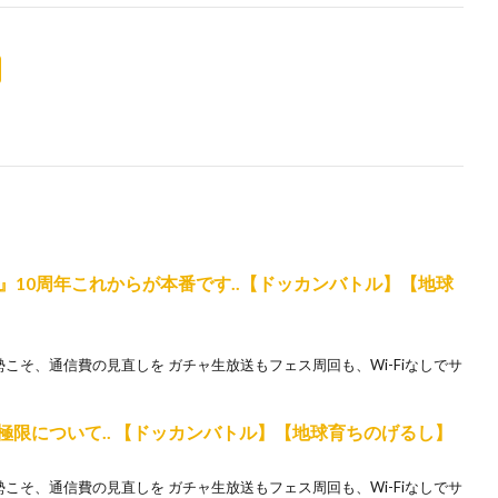
』10周年これからが本番です..【ドッカンバトル】【地球
カン勢こそ、通信費の見直しを ガチャ生放送もフェス周回も、Wi-Fiなしでサ
極限について.. 【ドッカンバトル】【地球育ちのげるし】
カン勢こそ、通信費の見直しを ガチャ生放送もフェス周回も、Wi-Fiなしでサ