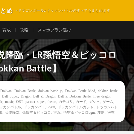
まとめ
~ドラゴンボールz ドッカンバトルのすべてをまとめます
育成
攻略
スマホプラン選び
説降臨・LR孫悟空＆ピッコロ
okkan Battle】
,
Dokkan
,
Dokkan Battle
,
dokkan battle jp
,
Dokkan Battle Mod
,
dokkan battle
 Ball Super
,
Dragon Ball Z
,
Dragon Ball Z Dokkan Battle
,
Free dragon
,
lr
,
music
,
OST
,
partner super
,
theme
,
カテゴリ
,
カード
,
ガシャ
,
ゲーム
,
ッカンバトル
,
ドッカンバトルbgm
,
ドッカンバトルガシャ
,
ドッカンバト
限
,
伝説降臨
,
孫悟空＆ピッコロ
,
実況
,
悟空＆ピッコロbgm
,
攻略
,
潜在