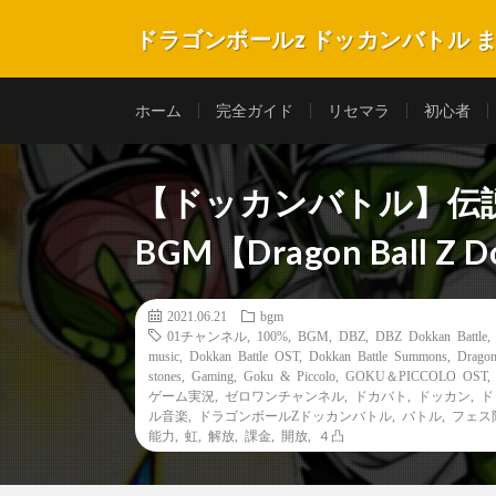
ドラゴンボールz ドッカンバトル 
ホーム
完全ガイド
リセマラ
初心者
【ドッカンバトル】伝
BGM【Dragon Ball Z D
2021.06.21
bgm
01チャンネル
,
100%
,
BGM
,
DBZ
,
DBZ Dokkan Battle
music
,
Dokkan Battle OST
,
Dokkan Battle Summons
,
Dragon
stones
,
Gaming
,
Goku & Piccolo
,
GOKU＆PICCOLO OST
ゲーム実況
,
ゼロワンチャンネル
,
ドカバト
,
ドッカン
,
ド
ル音楽
,
ドラゴンボールZドッカンバトル
,
バトル
,
フェス
能力
,
虹
,
解放
,
課金
,
開放
,
４凸