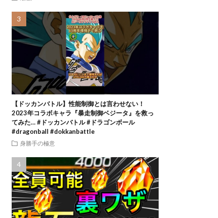
【ドッカンバトル】性能制御とは言わせない！
2023年コラボキャラ『暴走制御ベジータ』を救っ
てみた… #ドッカンバトル #ドラゴンボール
#dragonball #dokkanbattle
身勝手の極意