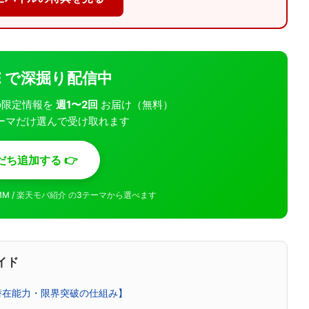
INE で深掘り配信中
モバの限定情報を
週1〜2回
お届け（無料）
ーマだけ選んで受け取れます
だち追加する 👉
MMM / 楽天モバ紹介 の3テーマから選べます
イド
潜在能力・限界突破の仕組み】