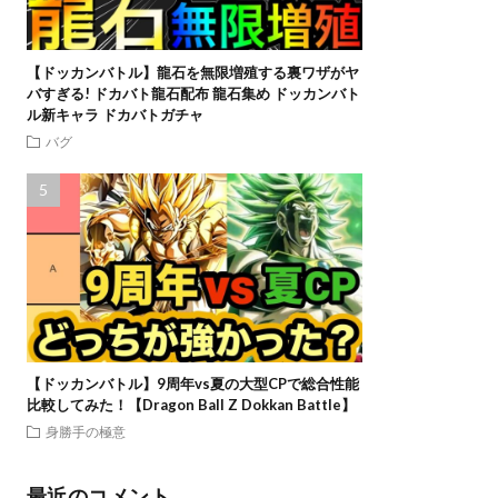
【ドッカンバトル】龍石を無限増殖する裏ワザがヤ
バすぎる! ドカバト龍石配布 龍石集め ドッカンバト
ル新キャラ ドカバトガチャ
バグ
【ドッカンバトル】9周年vs夏の大型CPで総合性能
比較してみた！【Dragon Ball Z Dokkan Battle】
身勝手の極意
最近のコメント