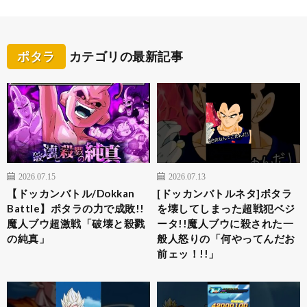
ポタラ
カテゴリの最新記事
2026.07.15
2026.07.13
【ドッカンバトル/Dokkan
[ドッカンバトルネタ]ポタラ
Battle】ポタラの力で成敗!!
を壊してしまった超戦犯ベジ
魔人ブウ超激戦「破壊と殺戮
ータ!!魔人ブウに殺された一
の純真」
般人怒りの「何やってんだお
前ェッ！!!」