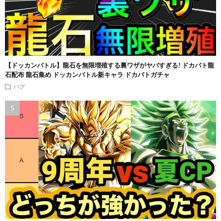
【ドッカンバトル】龍石を無限増殖する裏ワザがヤバすぎる! ドカバト龍
石配布 龍石集め ドッカンバトル新キャラ ドカバトガチャ
バグ