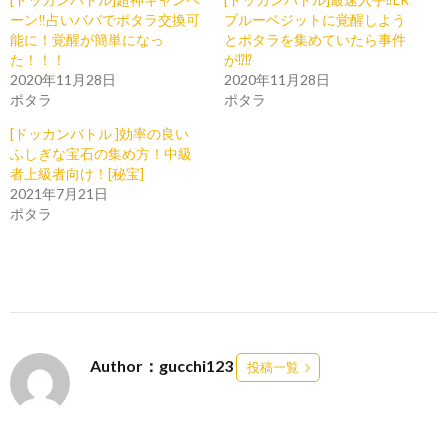
ーン‼︎占いババでポタラ交換可
ブルーベジットに覚醒しよう
能に！覚醒が簡単になっ
とポタラを集めていたら事件
た！！！
が⁉︎⁉︎
2020年11月28日
2020年11月28日
ポタラ
ポタラ
[ドッカンバトル ]効率の良い
ふしぎな宝石の集め方！中級
者上級者向け！[秘宝]
2021年7月21日
ポタラ
Author：gucchi123
投稿一覧