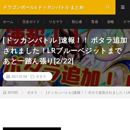
ドラゴンボールz ドッカンバトル まとめ
ホーム
完全ガイド
リセマラ
初心者
育成
攻略
スマ
[ドッカンバトル ]速報！！ ポタラ追加
されました！LRブルーベジットまで
あと一踏ん張り[2/22]
2021.01.04
ポタラ
ポタラ
[ドッカンバトル ]速報！！ ポタラ追加されました！LR
HOME