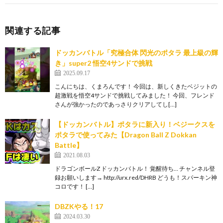
関連する記事
ドッカンバトル「究極合体 閃光のポタラ 最上級の輝
き」super2 悟空4サンドで挑戦
2025.09.17
こんにちは、くまろんです！ 今回は、新しくきたベジットの
超激戦を悟空4サンドで挑戦してみました！ 今回、フレンド
さんが強かったのであっさりクリアしてし[…]
【ドッカンバトル】ポタラに新入り！ベジークスを
ポタラで使ってみた【Dragon Ball Z Dokkan
Battle】
2021.08.03
ドラゴンボールZ ドッカンバトル！ 覚醒待ち… チャンネル登
録お願いします→ http://urx.red/DHRB どうも！スパーキン神
コロです！ […]
DBZKやる！17
2024.03.30