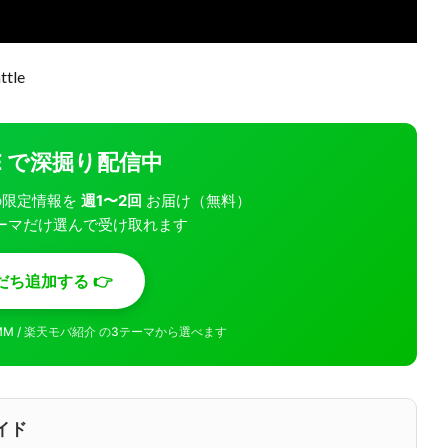
tle
INE で深掘り配信中
モバの限定情報を
週1〜2回
お届け（無料）
ーマだけ選んで受け取れます
だち追加する 👉
MMM / 楽天モバ紹介 の3テーマから選べます
イド