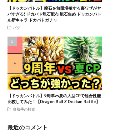
【ドッカンバトル】龍石を無限増殖する裏ワザがヤ
バすぎる! ドカバト龍石配布 龍石集め ドッカンバト
ル新キャラ ドカバトガチャ
バグ
【ドッカンバトル】9周年vs夏の大型CPで総合性能
比較してみた！【Dragon Ball Z Dokkan Battle】
身勝手の極意
最近のコメント