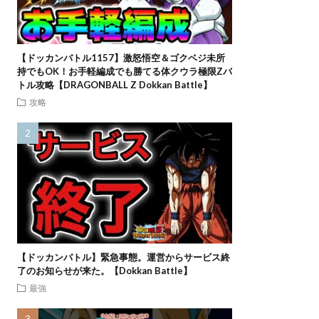
【ドッカンバトル1157】激怒悟空＆ゴクベジ未所
持でもOK！お手軽編成でも勝てる体クウラ極限Zバ
トル攻略【DRAGONBALL Z Dokkan Battle】
攻略
【ドッカンバトル】緊急事態。運営からサービス終
了のお知らせが来た。【Dokkan Battle】
最強