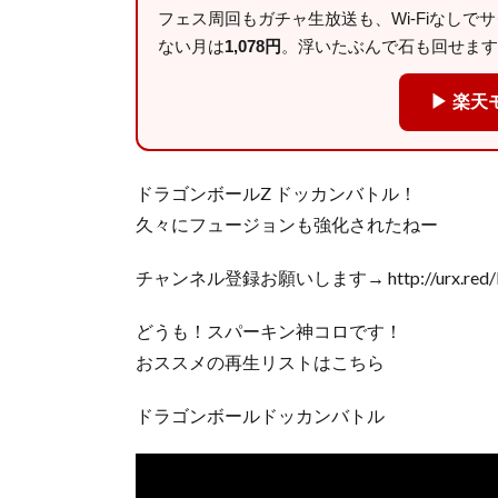
フェス周回もガチャ生放送も、Wi-Fiなしで
ない月は
1,078円
。浮いたぶんで石も回せます
▶ 楽天
ドラゴンボールZ ドッカンバトル！
久々にフュージョンも強化されたねー
チャンネル登録お願いします→ http://urx.red
どうも！スパーキン神コロです！
おススメの再生リストはこちら
ドラゴンボールドッカンバトル