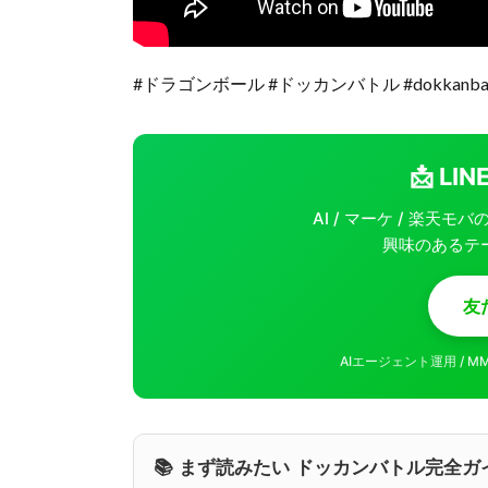
#ドラゴンボール #ドッカンバトル #dokkanbat
📩 L
AI / マーケ / 楽天
興味のあるテ
友
AIエージェント運用 / 
📚 まず読みたい ドッカンバトル完全ガ