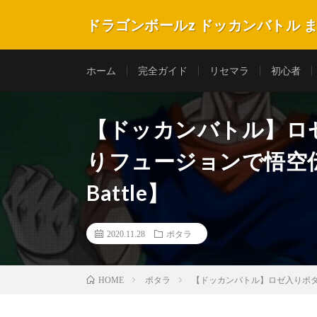
ドラゴンボールz ドッカンバトル 
ホーム
完全ガイド
リセマラ
初心者
【ドッカンバトル】ロ
りフュージョンで悟空伝【Dra
Battle】
2020.11.28
ポタラ
ポタラ
【ドッカンバトル】ロゼ入りポタラVSゴ
HOME