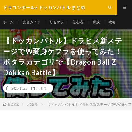
ドラゴンボールz ドッカンバトル まとめ
ホーム
完全ガイド
リセマラ
初心者
育成
攻略
【ドッカンバトル】ドラヒス新ステ
ージでW変身ケフラを使ってみた！
ポタラカテゴリで【Dragon Ball Z
Dokkan Battle】
2020.11.28
ポタラ
ポタラ
【ドッカンバトル】ドラヒス新ステージでW変身ケフラを使ってみ
HOME