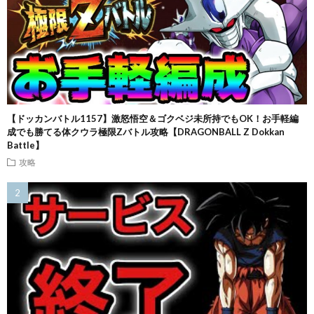
【ドッカンバトル1157】激怒悟空＆ゴクベジ未所持でもOK！お手軽編
成でも勝てる体クウラ極限Zバトル攻略【DRAGONBALL Z Dokkan
Battle】
攻略