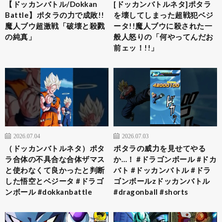
【ドッカンバトル/Dokkan
[ドッカンバトルネタ]ポタラ
Battle】ポタラの力で成敗!!
を壊してしまった超戦犯ベジ
魔人ブウ超激戦「破壊と殺戮
ータ!!魔人ブウに殺された一
の純真」
般人怒りの「何やってんだお
前ェッ！!!」
2026.07.04
2026.07.03
（ドッカンバトルネタ）ポタ
ポタラの威力を見せてやる
ラ合体の不具合な合体ザマス
か…！ #ドラゴンボール #ドカ
と使わなくて良かったと判断
バト #ドッカンバトル #ドラ
した悟空とベジータ #ドラゴ
ゴンボールzドッカンバトル
ンボール #dokkanbattle
#dragonball #shorts