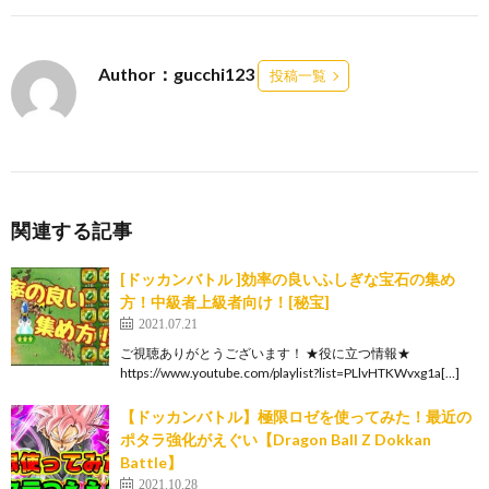
Author：gucchi123
投稿一覧
関連する記事
[ドッカンバトル ]効率の良いふしぎな宝石の集め
方！中級者上級者向け！[秘宝]
2021.07.21
ご視聴ありがとうございます！ ★役に立つ情報★
https://www.youtube.com/playlist?list=PLlvHTKWvxg1a[…]
【ドッカンバトル】極限ロゼを使ってみた！最近の
ポタラ強化がえぐい【Dragon Ball Z Dokkan
Battle】
2021.10.28